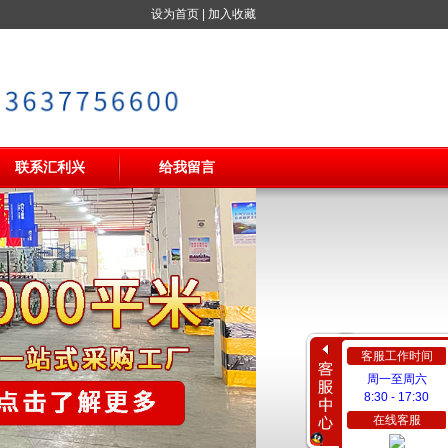
设为首页
|
加入收藏
联系汇利兴
给我留言
客服工作时间
周一至周六
8:30 - 17:30
在线客服